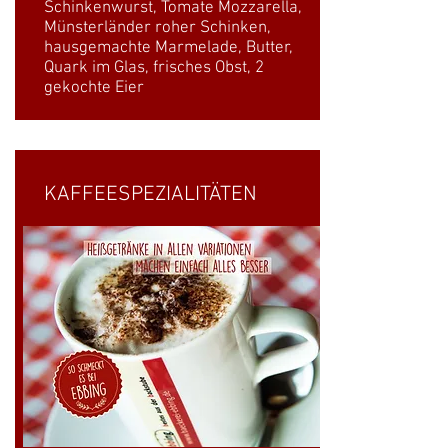
Schinkenwurst, Tomate Mozzarella,
Münsterländer roher Schinken,
hausgemachte Marmelade, Butter,
Quark im Glas, frisches Obst, 2
gekochte Eier
KAFFEESPEZIALITÄTEN