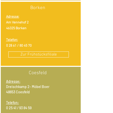
Borken
Adresse:
Am Vennehof 2
46325 Borken
Telefon:
0 28 61 / 80 45 70
Zur Frühstücksfiliale
Coesfeld
Adresse:
Dreischkamp 2- Möbel Boer
48653 Coesfeld
Telefon:
0 25 41 / 93 84 59