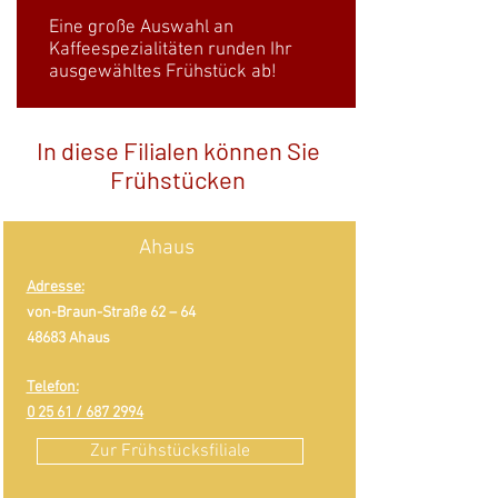
Eine große Auswahl an
Kaffeespezialitäten runden Ihr
ausgewähltes Frühstück ab!
In diese Filialen können Sie
Frühstücken
Ahaus
Adresse:
von-Braun-Straße 62 – 64
48683 Ahaus
Telefon:
0 25 61 / 687 2994
Zur Frühstücksfiliale